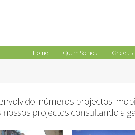
Home
Quem Somos
Onde es
nvolvido inúmeros projectos imobili
nossos projectos consultando a gal