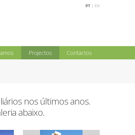
PT
|
EN
tamos
Projectos
Contactos
ários nos últimos anos.
eria abaixo.